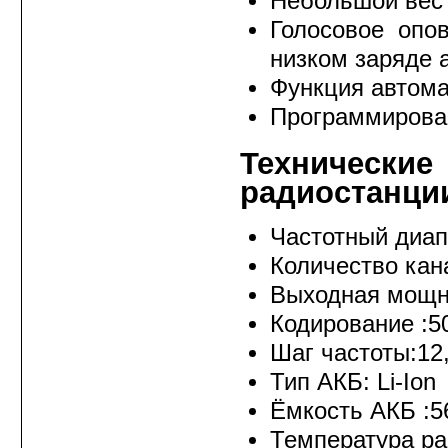
Небольшой вес 
Голосовое опо
низком заряде 
Функция автома
Программирова
Техниче
радиостанц
Частотный диап
Количество кан
Выходная мощн
Кодирование :5
Шаг частоты:12,
Тип АКБ: Li-Ion
Ёмкость АКБ :5
Температура раб