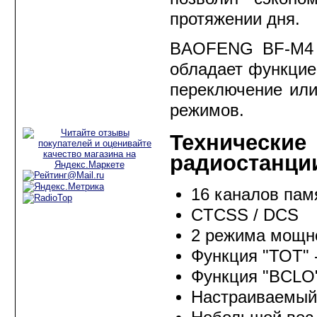
Аксессуары для
протяжении дня.
радиостанций
Рации для
BAOFENG BF-M4 о
дальнобойщиков
обладает функцие
Рации для такси
переключение или
Рации для охоты и
режимов.
рыбалки
Техниче
радиостанц
16 каналов пам
CTCSS / DCS
2 режима мощн
Функция "ТОТ" 
Функция "BCLO"
Настраиваемый