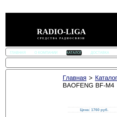
RADIO-LIGA
СРЕДСТВА РАДИОСВЯЗИ
ГЛАВНАЯ
О КОМПАНИИ
КАТАЛОГ
ДОСТАВКА
Главная
>
Катало
Автомобильные
радиостанции
BAOFENG BF-M4
Портативные
радиостанции
Радиостанции
KENWOOD
Цена: 1760 руб.
Радиостанции ALINCO