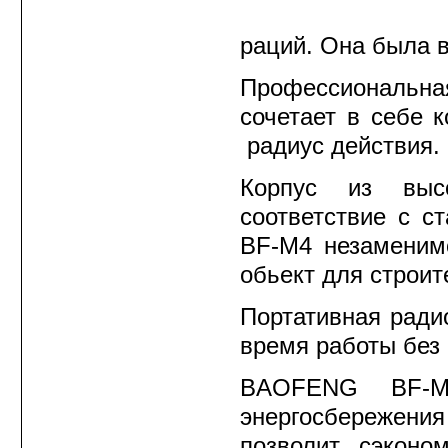
Радиостанции HYTERA
раций. Она была 
Радиостанции VERTEX
Профессиональ
STANDARD
сочетает в себе 
Радиостанции YAESU
радиус действия.
Морские радиостанции
Корпус из высо
STANDARD HORIZON
соответствие с 
Речные радиостанции
BF-M4 незаменим
Авиационные
обьект для строит
радиостанции
Антенны и крепления
Портативная рад
для радиостанций
время работы без 
Источники и блоки
питания для
BAOFENG BF-M4
радиостанций
Измерители КСВ и
энергосбережени
мощности антенн
позволит сэконо