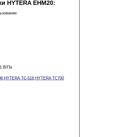
ки HYTERA EHM20:
льзовании
 1 В/Па
08
,
HYTERA TC-518
,
HYTERA TC700