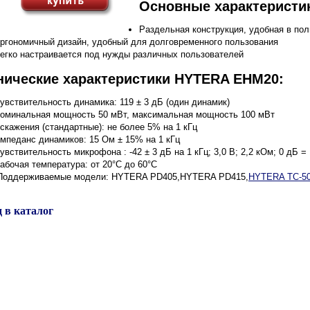
Основные характеристи
Раздельная конструкция, удобная в по
ргономичный дизайн, удобный для долговременного пользования
егко настраивается под нужды различных пользователей
нические характеристики HYTERA EHM20:
увствительность динамика: 119 ± 3 дБ (один динамик)
оминальная мощность 50 мВт, максимальная мощность 100 мВт
скажения (стандартные): не более 5% на 1 кГц
мпеданс динамиков: 15 Ом ± 15% на 1 кГц
увствительность микрофона : -42 ± 3 дБ на 1 кГц; 3,0 В; 2,2 кОм; 0 дБ =
абочая температура: от 20°С до 60°С
оддерживаемые модели:
HYTERA PD405,HYTERA PD415,
HYTERA TC-5
 в каталог