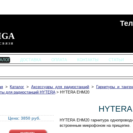
Тел
IGA
СВЯЗИ
ТАЛОГ
ДОСТАВКА
ОПЛАТА
КОНТАКТЫ
СТАТЬИ
ая
>
Каталог
>
Аксессуары для радиостанций
>
Гарнитуры и танге
нты для радиостанций HYTERA
>
HYTERA EHM20
HYTERA
Цена: 3850 руб.
HYTERA EHM20 гарнитура однопроводн
встроенным микрофоном на прищепке.