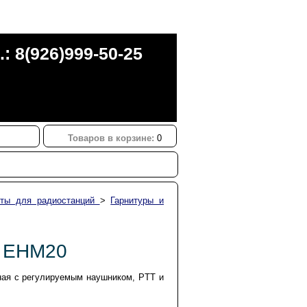
.: 8(926)999-50-25
Товаров в корзине:
0
нты для радиостанций
>
Гарнитуры и
 EHM20
ая с регулируемым наушником, PTT и