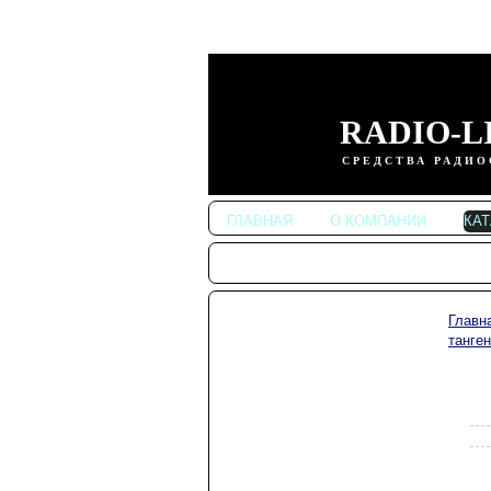
RADIO-L
СРЕДСТВА РАДИО
ГЛАВНАЯ
О КОМПАНИИ
КА
Главн
Автомобильные
танге
радиостанции
Портативные
радиостанции
Радиостанции
KENWOOD
Радиостанции ALINCO