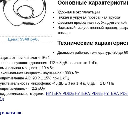
Основные характеристи
Удобная в эксплуатации
Гибкая и упругая прозрачная трубка
Съемная прозрачная трубка для легкой
Надежный ,искусственный провод, разр
кевлар
Цена: 5940 руб.
Технические характерис
Диапазон рабочих температур: -20 до 60
ащита от пыли и влаги: IP54
ровень звукового давления: 112 ± 3 дБ на частоте 1 кГц
оминальная мощность: 10 мВт
аксимальная мощность наушников : 300 мВт
опротивление АС: 90 ? ± 15% при 1 кГц
увствительность микрофона: -45 ДБ ± 3 на 1 кГц, 0 дБ = 1 В / Па
опротивление: <= 2,2 кОм
оддерживаемые модели:
HYTERA PD605
,
HYTERA PD665
,
HYTERA PD6
1p
 в каталог