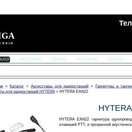
Тел
IGA
СВЯЗИ
ТАЛОГ
ДОСТАВКА
ОПЛАТА
КОНТАКТЫ
СТАТЬИ
ая
>
Каталог
>
Аксессуары для радиостанций
>
Гарнитуры и танге
нты для радиостанций HYTERA
>
HYTERA EAN22
HYTERA
HYTERA EAN22 гарнитура однопрово
клавишей PTT, и прозрачной акустическ