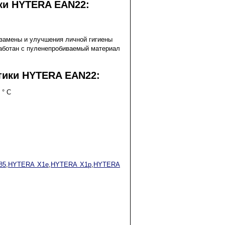
ки HYTERA EAN22:
 замены и улучшения личной гигиены
аботан с пуленепробиваемый материал
тики HYTERA EAN22:
 ° C
85
,
HYTERA X1e
,
HYTERA X1p
,
HYTERA