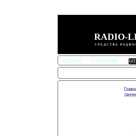
RADIO-L
СРЕДСТВА РАДИО
ГЛАВНАЯ
О КОМПАНИИ
КА
Главн
Автомобильные
танге
радиостанции
Портативные
радиостанции
Радиостанции
KENWOOD
Радиостанции ALINCO