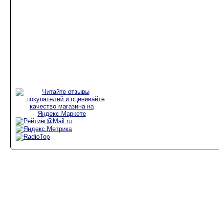
Аксессуары для
радиостанций
Рации для
дальнобойщиков
Рации для такси
Рации для охоты и
рыбалки
Copyright @ 2010 "Радио-Лига", 8(926)
999-50-25