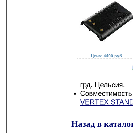
Радиостанции HYTERA
Радиостанции VERTEX
STANDARD
Радиостанции YAESU
Морские радиостанции
STANDARD HORIZON
Цена: 4400 руб.
Речные радиостанции
Авиационные
радиостанции
грд. Цельсия.
Антенны и крепления
Совместимост
для радиостанций
VERTEX STAND
Источники и блоки
питания для
радиостанций
Назад в катало
Измерители КСВ и
мощности антенн