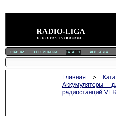
RADIO-LIGA
СРЕДСТВА РАДИОСВЯЗИ
ГЛАВНАЯ
О КОМПАНИИ
КАТАЛОГ
ДОСТАВКА
Главная
>
Ката
Автомобильные
радиостанции
Аккумуляторы д
Портативные
радиостанций V
радиостанции
Радиостанции
KENWOOD
Радиостанции ALINCO