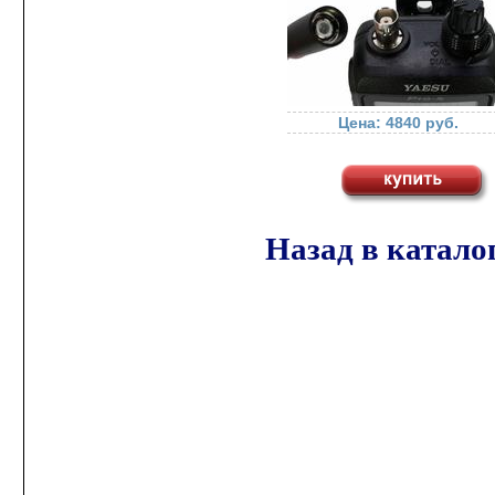
Радиостанции HYTERA
Радиостанции VERTEX
STANDARD
Цена: 4840 руб.
Радиостанции YAESU
Морские радиостанции
STANDARD HORIZON
Назад в катало
Речные радиостанции
Авиационные
радиостанции
Антенны и крепления
для радиостанций
Источники и блоки
питания для
радиостанций
Измерители КСВ и
мощности антенн