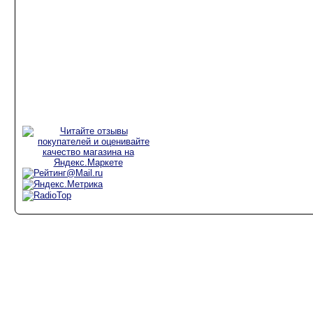
Аксессуары для
радиостанций
Рации для
дальнобойщиков
Рации для такси
Рации для охоты и
рыбалки
Copyright @ 2010 "Радио-Лига", 8(926)
999-50-25