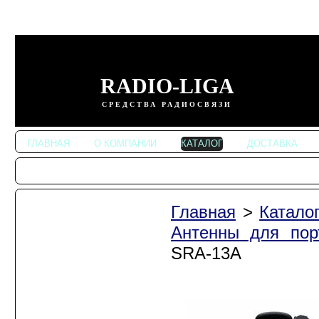
RADIO-LIGA
СРЕДСТВА РАДИОСВЯЗИ
ГЛАВНАЯ
О КОМПАНИИ
КАТАЛОГ
ДОСТАВКА
Главная
>
Катало
Автомобильные
радиостанции
Антенны для пор
Портативные
SRA-13A
радиостанции
Радиостанции
KENWOOD
Радиостанции ALINCO