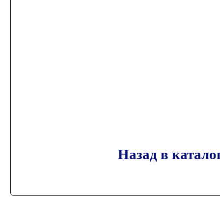
Назад в катало
Copyright @ 2010 "Радио-Лига", 8(926)
999-50-25