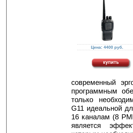
Радиостанции HYTERA
Радиостанции VERTEX
STANDARD
Радиостанции YAESU
Цена: 4400 руб.
Морские радиостанции
STANDARD HORIZON
Речные радиостанции
Авиационные
современный эрг
радиостанции
программным обес
Антенны и крепления
для радиостанций
только необходи
Источники и блоки
G11 идеальной дл
питания для
радиостанций
16 каналам (8 PM
Измерители КСВ и
является эффек
мощности антенн