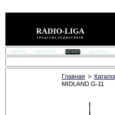
RADIO-LIGA
СРЕДСТВА РАДИОСВЯЗИ
ГЛАВНАЯ
О КОМПАНИИ
КАТАЛОГ
ДОСТАВКА
Главная
>
Катало
Автомобильные
радиостанции
MIDLAND G-11
Портативные
радиостанции
Радиостанции
KENWOOD
Радиостанции ALINCO