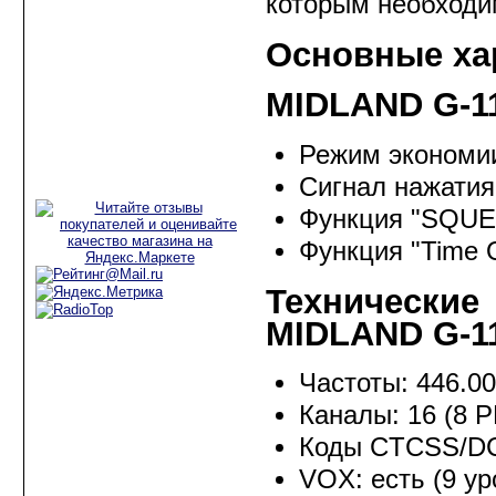
которым необходим
Аксессуары для
радиостанций
Основные ха
Рации для
дальнобойщиков
MIDLAND G-1
Рации для такси
Режим экономии
Рации для охоты и
рыбалки
Сигнал нажатия
Функция "SQUEL
Функция "Time 
Технически
MIDLAND G-1
Частоты: 446.0
Каналы: 16 (8 
Коды CTCSS/DC
VOX: есть (9 ур