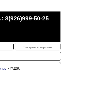
.: 8(926)999-50-25
Товаров в корзине:
0
зные
>
YAESU