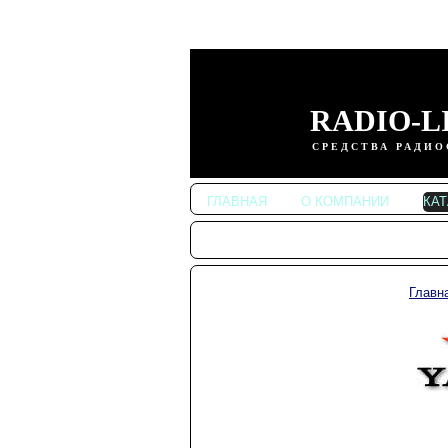
RADIO-L
СРЕДСТВА РАДИО
ГЛАВНАЯ
О КОМПАНИИ
КА
Главн
Автомобильные
радиостанции
Портативные
радиостанции
Радиостанции
KENWOOD
Радиостанции ALINCO